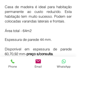
Casa de madeira é
ideal para habitação
permanente ao custo reduzido. Esta
habitação tem muito sucesso. Podem ser
colocadas varandas laterais e frontais.
Área total - 64m2
Espessura de parede 44 mm.
Disponível em espessura de parede
60,70,92 mm-
preço s/consulta
.
Possibilidade de colocação segunda
Phone
Email
WhatsApp
parede de 22 mm e isolamento em lá
mineral entre paredes-
preço s/consulta
.
No preço está incluído
fornecimento Kit
Habitação e custos de transporte para
zona Portugal Continental.
Montagem - preço s/consulta.