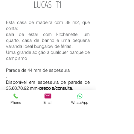
LUCAS T1
E
sta casa de madeira com 38 m2, que
conta:
sala de estar com kitchenette, um
quarto, casa de banho e uma pequena
varanda Ideal bungalow de férias.
Uma grande adição a qualquer parque de
campismo
Parede de 44 mm de espessura
.
Disponível em espessura de parede de
35,60,70,92 mm-
preço s/consulta
.
Possibilidade de colocação segunda
Phone
Email
WhatsApp
parede de 22 mm e isolamento em lá
mineral entre paredes-
preço s/consulta
.
No preço está incluído
fornecimento Kit
Habitação e custos de transporte para